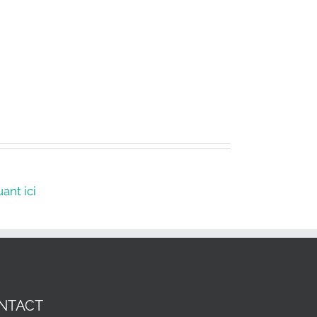
ant ici
NTACT