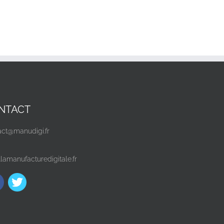
NTACT
act@manudigi.fr
lamanufacturedigitale.fr