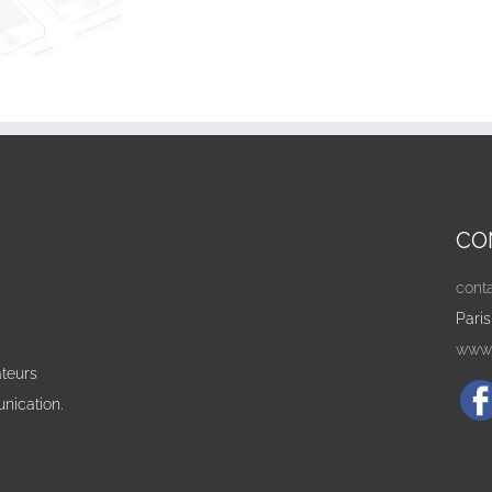
CO
cont
Paris
www.
teurs
nication.